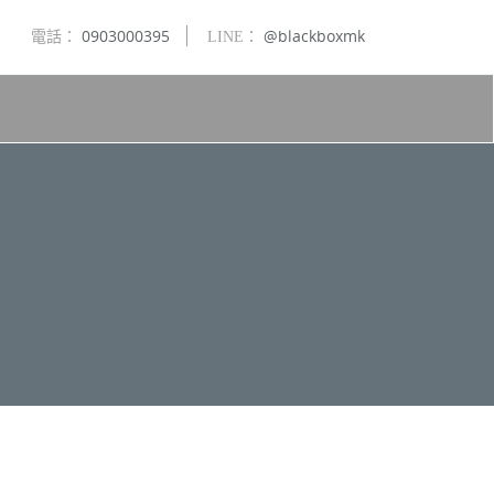
0903000395
@blackboxmk
電話：
LINE：