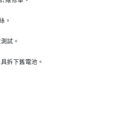
列於維修單。
螺絲。
電測試。
工具拆下舊電池。