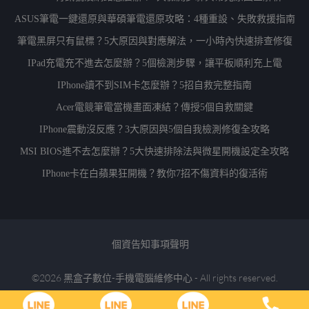
ASUS筆電一鍵還原與華碩筆電還原攻略：4種重設、失敗救援指南
筆電黑屏只有鼠標？5大原因與對應解法，一小時內快速排查修復
IPad充電充不進去怎麼辦？5個檢測步驟，讓平板順利充上電
IPhone讀不到SIM卡怎麼辦？5招自救完整指南
Acer電競筆電當機畫面凍結？傳授5個自救關鍵
IPhone震動沒反應？3大原因與5個自我檢測修復全攻略
MSI BIOS進不去怎麼辦？5大快速排除法與微星開機設定全攻略
IPhone卡在白蘋果狂開機？教你7招不傷資料的復活術
個資告知事項聲明
©2026 黑盒子數位-手機電腦維修中心 - All rights reserved.