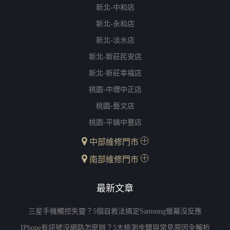
新北-中和店
新北-永和店
新北-淡水店
新北-新莊民安店
新北-新莊幸福店
桃園-中壢中正店
桃園-藝文店
桃園-平鎮中豐店
中部維修門市
南部維修門市
最新文章
三星手機觸控失靈？5個自救法搞定Samsung螢幕沒反應
IPhone有訊號沒網路怎麼辦？5大檢測步驟與常見原因全解析