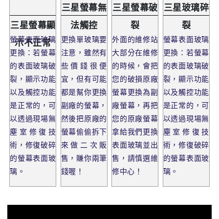
三星螢幕無
三星螢幕破
三星玻璃碎
三星螢幕顯
法觸控
裂
裂
螢幕表面玻璃
更換單玻璃要
外面的維修站
螢幕表面玻璃
示不正常
更換：若螢幕
注意，雖然有
大部分在維修
更換：若螢幕
的表面玻璃破
些價錢很便
的時候，會把
的表面玻璃破
裂，顯示功能
宜，但有可能
您的破損原廠
裂，顯示功能
以及觸控功能
都是幫你更換
螢幕更換為副
以及觸控功能
是正常的，可
副廠的螢幕，
廠螢幕，再把
是正常的，可
以透過現場無
然後把原廠的
您的原廠螢幕
以透過現場無
塵室修復技
螢幕偷偷拆下
拿給我們更換
塵室修復技
術，修復破碎
來做二次販
表面玻璃並出
術，修復破碎
的螢幕表面玻
售，賺你兩筆
售，請慎選維
的螢幕表面玻
璃。
錢喔！
修中心！
璃。