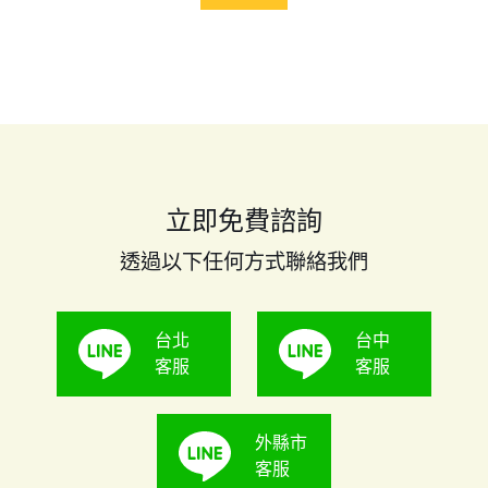
samsungs7edge換螢幕要多少錢，就讓黑盒子手機維修告訴
你。s7edge螢幕總成壞掉，黑盒子會怎麼處理？如果是螢幕的
觸控功能或是顯示功能有其中一個不正常，黑盒子手機維修中
心會先換......
立即免費諮詢
透過以下任何方式聯絡我們
台北
台中
客服
客服
外縣市
客服