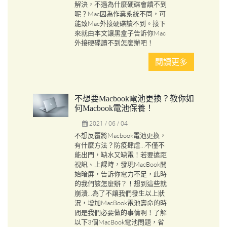
解決，不過為什麼硬碟會讀不到
呢？Mac因為作業系統不同，可
能致Mac外接硬碟讀不到。接下
來就由本文讓黑盒子告訴你Mac
外接硬碟讀不到怎麼辦吧！
閱讀更多
不想要macbook電池更換？教你如
何macbook電池保養！
2021 / 06 / 04
不想反覆將Macbook電池更換，
有什麼方法？防疫肆虐…不僅不
能出門，缺水又缺電！若要遠距
視訊、上課時，發現MacBook開
始暗屏，告訴你電力不足，此時
的我們該怎麼辦？！想到這些就
崩潰…為了不讓我們發生以上狀
況，增加MacBook電池壽命的時
間是我們必要做的事情啊！了解
以下3個MacBook電池問題，省