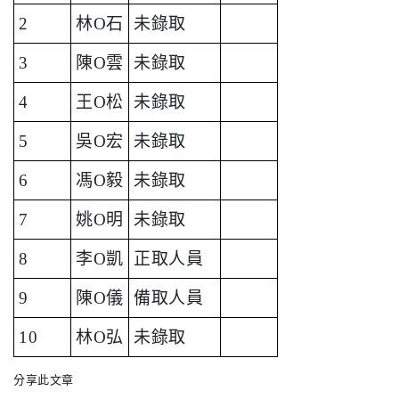
2
林O石
未錄取
3
陳O雲
未錄取
4
王O松
未錄取
5
吳O宏
未錄取
6
馮O毅
未錄取
7
姚O明
未錄取
8
李O凱
正取人員
9
陳O儀
備取人員
10
林O弘
未錄取
分享此文章