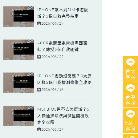
IPHONE讀不到SIM卡怎麼
辦？5招自救完整指南
2026 / 06 / 29
ACER電競筆電當機畫面凍
結？傳授5個自救關鍵
2026 / 06 / 22
台北
IPHONE震動沒反應？3大原
客服
因與5個自我檢測修復全攻略
2026 / 06 / 16
台中
客服
MSI BIOS進不去怎麼辦？5
大快速排除法與微星開機設
定全攻略
外縣市
客服
2026 / 05 / 27