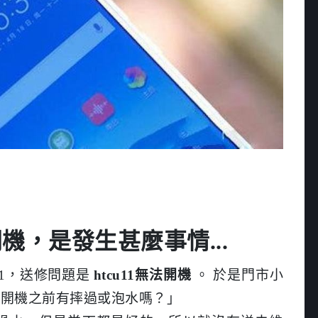
開機，是發生甚麼事情...
11，送修問題是
htcu11無法開機
。 於是門市小
法開機之前有摔過或泡水嗎？」