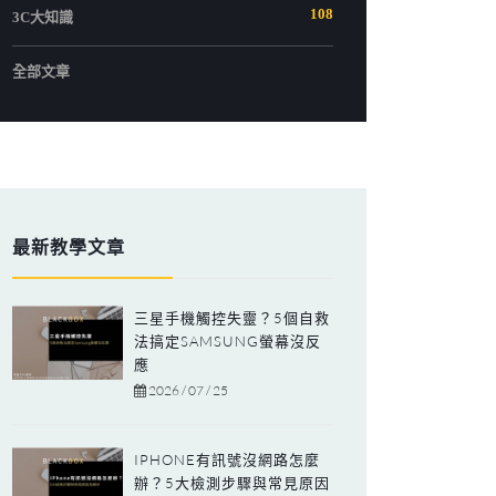
108
3C大知識
全部文章
最新教學文章
三星手機觸控失靈？5個自救
法搞定SAMSUNG螢幕沒反
應
2026 / 07 / 25
IPHONE有訊號沒網路怎麼
辦？5大檢測步驟與常見原因