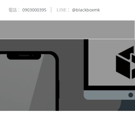
0903000395
@blackboxmk
電話：
LINE：