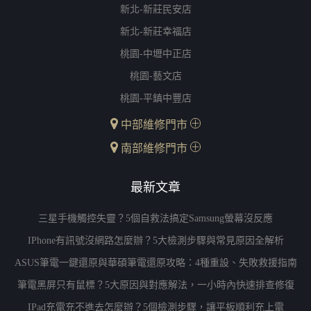
新北-新莊民安店
新北-新莊幸福店
桃園-中壢中正店
桃園-藝文店
桃園-平鎮中豐店
中部維修門市
南部維修門市
最新文章
三星手機觸控失靈？5個自救法搞定Samsung螢幕沒反應
IPhone有訊號沒網路怎麼辦？5大檢測步驟與常見原因全解析
ASUS筆電一鍵還原與華碩筆電還原攻略：4種重設、失敗救援指南
筆電黑屏只有鼠標？5大原因與對應解法，一小時內快速排查修復
IPad充電充不進去怎麼辦？5個檢測步驟，讓平板順利充上電