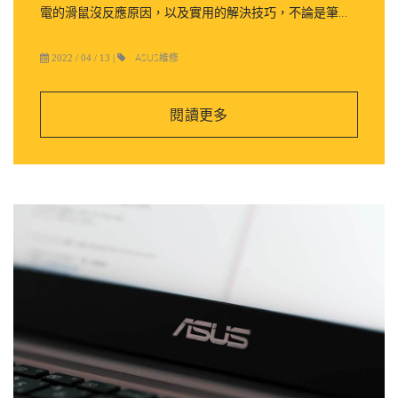
電的滑鼠沒反應原因，以及實用的解決技巧，不論是筆電
鍵盤滑鼠沒反應、筆電游標不見，都能輕鬆解決，讓筆電
恢復高效使用狀態！
ASUS維修
2022 / 04 / 13
|
閱讀更多