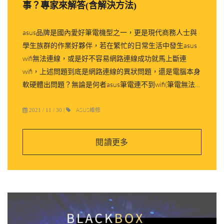
事？專家來解答(含解決方法)
asus品牌是國內愛好筆電機型之一，更是現代商務人士與
學生族群的作業好夥伴，若在繁忙的日常生活中發生asus
wifi無法連線，或是好不容易網路連線成功就馬上斷連
wifi，上述問題到底是網路連線的異狀問題，還是電腦本身
軟硬體出問題？無論是何者asus筆電連不到wifi(筆電無法
連wifi)的不穩定狀態將嚴重遲緩課業進度與辦公效率，更
會帶來不良使用體驗感受。
ASUS維修
2021 / 11 / 30
|
閱讀更多