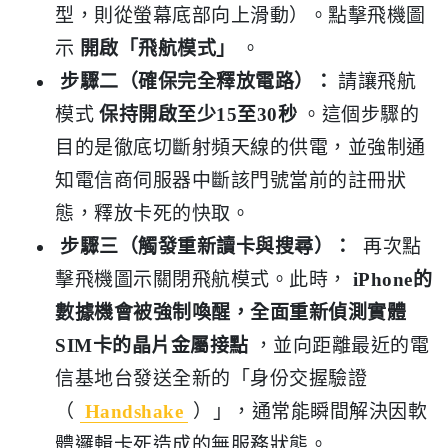
型，則從螢幕底部向上滑動）。點擊飛機圖
示
開啟「飛航模式」
。
步驟二（確保完全釋放電路）：
請讓飛航
模式
保持開啟至少15至30秒
。這個步驟的
目的是徹底切斷射頻天線的供電，並強制通
知電信商伺服器中斷該門號當前的註冊狀
態，釋放卡死的快取。
步驟三（觸發重新讀卡與搜尋）：
再次點
擊飛機圖示關閉飛航模式。此時，
iPhone的
數據機會被強制喚醒，全面重新偵測實體
SIM卡的晶片金屬接點
，並向距離最近的電
信基地台發送全新的「身份交握驗證
（
Handshake
）」，通常能瞬間解決因軟
體邏輯卡死造成的無服務狀態。