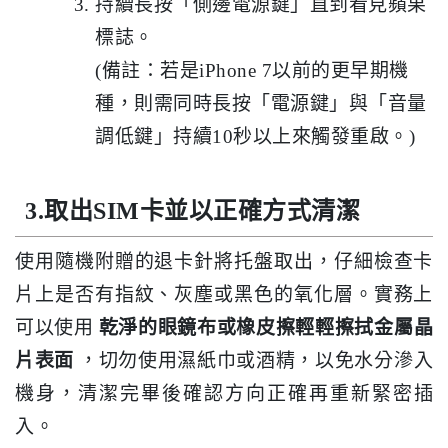
持續長按「側邊電源鍵」直到看見蘋果
標誌。
(備註：若是iPhone 7以前的更早期機
種，則需同時長按「電源鍵」與「音量
調低鍵」持續10秒以上來觸發重啟。)
3.取出SIM卡並以正確方式清潔
使用隨機附贈的退卡針將托盤取出，仔細檢查卡
片上是否有指紋、灰塵或黑色的氧化層。實務上
可以使用
乾淨的眼鏡布或橡皮擦輕輕擦拭金屬晶
片表面
，切勿使用濕紙巾或酒精，以免水分滲入
機身，清潔完畢後確認方向正確再重新緊密插
入。