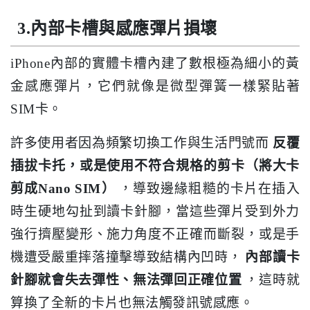
3.內部卡槽與感應彈片損壞
iPhone內部的實體卡槽內建了數根極為細小的黃
金感應彈片，它們就像是微型彈簧一樣緊貼著
SIM卡。
許多使用者因為頻繁切換工作與生活門號而
反覆
插拔卡托，或是使用不符合規格的剪卡（將大卡
剪成Nano SIM）
，導致邊緣粗糙的卡片在插入
時生硬地勾扯到讀卡針腳，當這些彈片受到外力
強行擠壓變形、施力角度不正確而斷裂，或是手
機遭受嚴重摔落撞擊導致結構內凹時，
內部讀卡
針腳就會失去彈性、無法彈回正確位置
，這時就
算換了全新的卡片也無法觸發訊號感應。