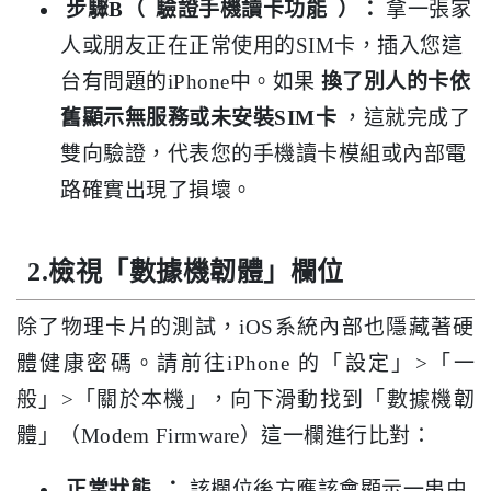
步驟B（
驗證手機讀卡功能
）：
拿一張家
人或朋友正在正常使用的SIM卡，插入您這
台有問題的iPhone中。如果
換了別人的卡依
舊顯示無服務或未安裝SIM卡
，這就完成了
雙向驗證，代表您的手機讀卡模組或內部電
路確實出現了損壞。
2.檢視「數據機韌體」欄位
除了物理卡片的測試，iOS系統內部也隱藏著硬
體健康密碼。請前往iPhone 的「設定」>「一
般」>「關於本機」，向下滑動找到「數據機韌
體」（Modem Firmware）這一欄進行比對：
正常狀態
：
該欄位後方應該會顯示一串由