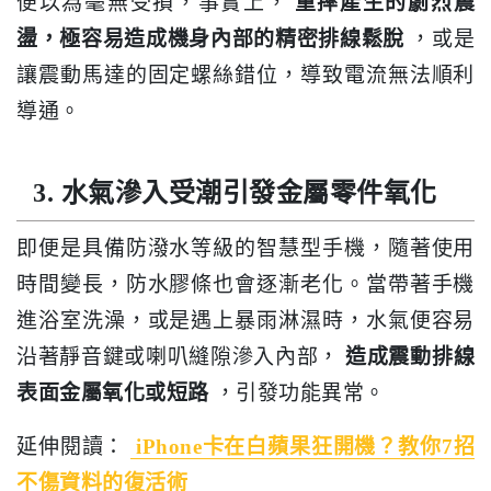
便以為毫無受損，事實上，
重摔產生的劇烈震
盪，極容易造成機身內部的精密排線鬆脫
，或是
讓震動馬達的固定螺絲錯位，導致電流無法順利
導通。
3. 水氣滲入受潮引發金屬零件氧化
即便是具備防潑水等級的智慧型手機，隨著使用
時間變長，防水膠條也會逐漸老化。當帶著手機
進浴室洗澡，或是遇上暴雨淋濕時，水氣便容易
沿著靜音鍵或喇叭縫隙滲入內部，
造成震動排線
表面金屬氧化或短路
，引發功能異常。
延伸閱讀：
iPhone卡在白蘋果狂開機？教你7招
不傷資料的復活術