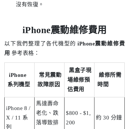
沒有恢復。
iPhone震動維修費用
以下我們整理了各代機型的
iPhone震動維修費
用
參考表格：
黑盒子現
iPhone
常見震動
維修所需
場維修預
系列機型
故障原因
時間
估費用
馬達壽命
iPhone 8 /
老化、跌
$800 - $1,
X / 11 系
約 30 分鐘
落導致排
200
列