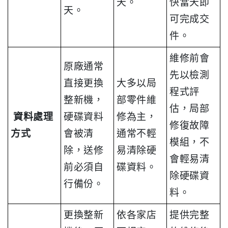
天。
快當天即
天。
可完成交
件。
維修前會
原廠通常
先以檢測
直接更換
大多以局
程式評
整新機，
部零件維
估，局部
資料處理
硬碟資料
修為主，
修復故障
方式
會被清
通常不輕
模組，不
除，送修
易清除硬
會輕易清
前必須自
碟資料。
除硬碟資
行備份。
料。
更換整新
依各家店
提供完整