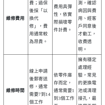
費；過保
測，確認
費用具彈
後採「以
病因與費
性，依實
維修費用
換代
用、經客
際損壞零
修」，費
戶同意後
件計費。
用通常較
才動工，
為昂貴。
收費透
明。
擁有穩定
處理經
線上申請
依零件庫
驗，常見
後郵寄送
存而定，
的更換電
修，通常
維修時間
通常需要1
池或清理
需要7到14
到3個工作
接孔，最
個工作