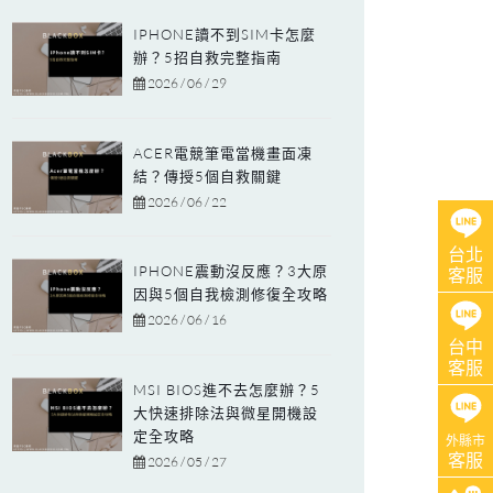
IPHONE讀不到SIM卡怎麼
辦？5招自救完整指南
2026 / 06 / 29
ACER電競筆電當機畫面凍
結？傳授5個自救關鍵
2026 / 06 / 22
台北
IPHONE震動沒反應？3大原
客服
因與5個自我檢測修復全攻略
2026 / 06 / 16
台中
客服
MSI BIOS進不去怎麼辦？5
大快速排除法與微星開機設
定全攻略
外縣市
客服
2026 / 05 / 27