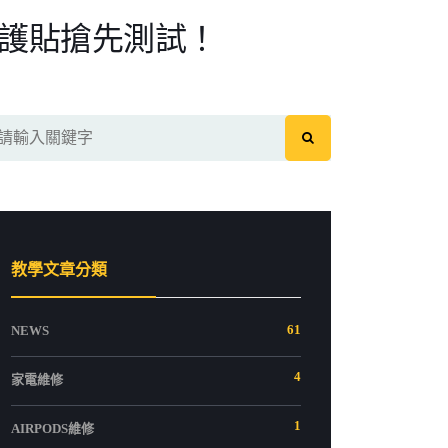
po保護貼搶先測試！
教學文章分類
61
NEWS
4
家電維修
1
AIRPODS維修