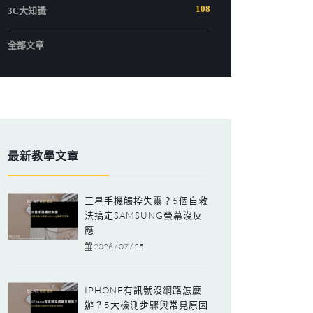
108
3C大知識
全部文章
最新教學文章
三星手機觸控失靈？5個自救
法搞定SAMSUNG螢幕沒反
應
2026 / 07 / 25
IPHONE有訊號沒網路怎麼
辦？5大檢測步驟與常見原因