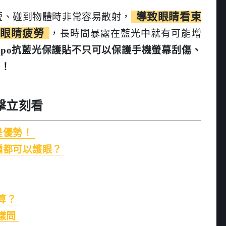
導致眼睛看東
較短、碰到物體時非常容易散射，
加眼睛疲勞
，長時間暴露在藍光中就有可能增
mpo抗藍光保護貼不只可以保護手機螢幕刮傷、
喔！
擊立刻看
是優勢！
種都可以護眼？
麼算？
這樣問