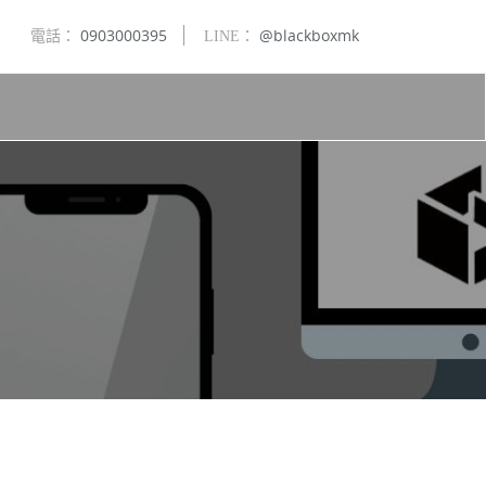
0903000395
@blackboxmk
電話：
LINE：