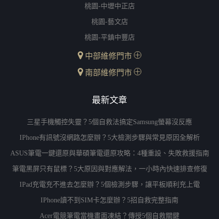
桃園-中壢中正店
桃園-藝文店
桃園-平鎮中豐店
中部維修門市
南部維修門市
最新文章
三星手機觸控失靈？5個自救法搞定Samsung螢幕沒反應
IPhone有訊號沒網路怎麼辦？5大檢測步驟與常見原因全解析
ASUS筆電一鍵還原與華碩筆電還原攻略：4種重設、失敗救援指南
筆電黑屏只有鼠標？5大原因與對應解法，一小時內快速排查修復
IPad充電充不進去怎麼辦？5個檢測步驟，讓平板順利充上電
IPhone讀不到SIM卡怎麼辦？5招自救完整指南
Acer電競筆電當機畫面凍結？傳授5個自救關鍵