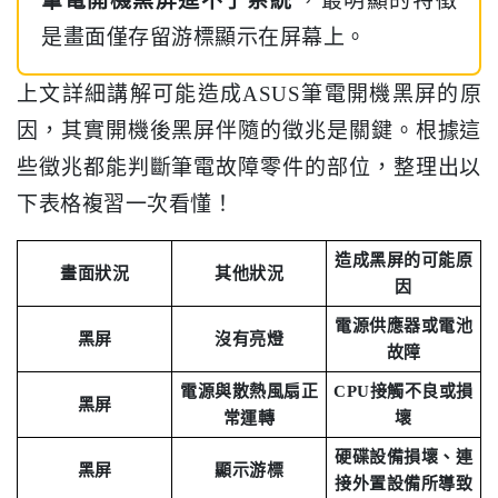
筆電開機黑屏進不了系統
，最明顯的特徵
是畫面僅存留游標顯示在屏幕上。
上文詳細講解可能造成ASUS筆電開機黑屏的原
因，其實開機後黑屏伴隨的徵兆是關鍵。根據這
些徵兆都能判斷筆電故障零件的部位，整理出以
下表格複習一次看懂！
造成黑屏的可能原
畫面狀況
其他狀況
因
電源供應器或電池
黑屏
沒有亮燈
故障
電源與散熱風扇正
CPU接觸不良或損
黑屏
常運轉
壞
硬碟設備損壞、連
黑屏
顯示游標
接外置設備所導致