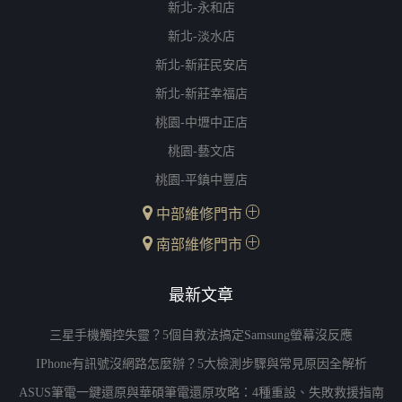
新北-永和店
新北-淡水店
新北-新莊民安店
新北-新莊幸福店
桃園-中壢中正店
桃園-藝文店
桃園-平鎮中豐店
中部維修門市
南部維修門市
最新文章
三星手機觸控失靈？5個自救法搞定Samsung螢幕沒反應
IPhone有訊號沒網路怎麼辦？5大檢測步驟與常見原因全解析
ASUS筆電一鍵還原與華碩筆電還原攻略：4種重設、失敗救援指南