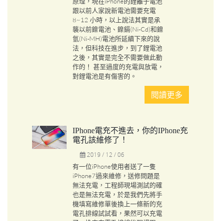
原理，現在iPhone的鋰離子電池
跟以前人家說新電池需要充電
8~12 小時，以上說法其實是承
襲以前鎳電池、鎳鎘(Ni-Cd)和鎳
氫(Ni-MH)電池所延續下來的說
法，但科技在進步，到了鋰電池
之後，其實是完全不需要做此動
作的！ 甚至過度的充電與放電，
對鋰電池是有傷害的。
閱讀更多
IPhone電充不進去，你的iPhone充
電孔該維修了！
2019 / 12 / 06
有一位iPhone使用者送了一隻
iPhone7過來維修，送修問題是
無法充電，工程師現場測試的確
也是無法充電，於是我們先將手
機填寫維修單後換上一條新的充
電孔排線試試看，果然可以充電