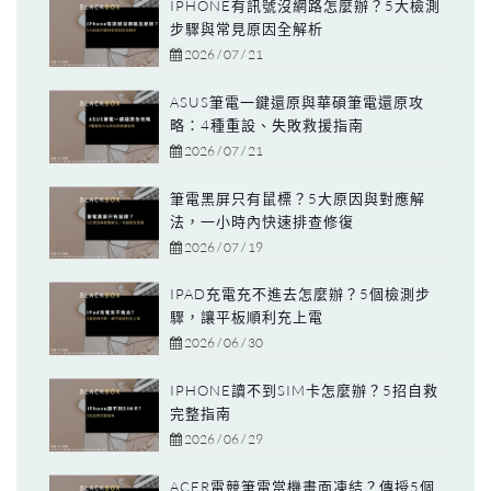
IPHONE有訊號沒網路怎麼辦？5大檢測
步驟與常見原因全解析
2026 / 07 / 21
ASUS筆電一鍵還原與華碩筆電還原攻
略：4種重設、失敗救援指南
2026 / 07 / 21
筆電黑屏只有鼠標？5大原因與對應解
法，一小時內快速排查修復
2026 / 07 / 19
IPAD充電充不進去怎麼辦？5個檢測步
驟，讓平板順利充上電
2026 / 06 / 30
IPHONE讀不到SIM卡怎麼辦？5招自救
完整指南
2026 / 06 / 29
ACER電競筆電當機畫面凍結？傳授5個