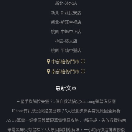
新北-淡水店
新北-新莊民安店
新北-新莊幸福店
桃園-中壢中正店
桃園-藝文店
桃園-平鎮中豐店
中部維修門市
南部維修門市
最新文章
三星手機觸控失靈？5個自救法搞定Samsung螢幕沒反應
IPhone有訊號沒網路怎麼辦？5大檢測步驟與常見原因全解析
ASUS筆電一鍵還原與華碩筆電還原攻略：4種重設、失敗救援指南
筆電黑屏只有鼠標？5大原因與對應解法，一小時內快速排查修復