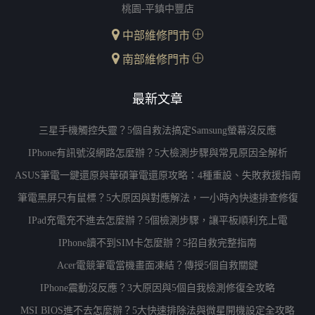
桃園-平鎮中豐店
中部維修門市
南部維修門市
最新文章
三星手機觸控失靈？5個自救法搞定Samsung螢幕沒反應
IPhone有訊號沒網路怎麼辦？5大檢測步驟與常見原因全解析
ASUS筆電一鍵還原與華碩筆電還原攻略：4種重設、失敗救援指南
筆電黑屏只有鼠標？5大原因與對應解法，一小時內快速排查修復
IPad充電充不進去怎麼辦？5個檢測步驟，讓平板順利充上電
IPhone讀不到SIM卡怎麼辦？5招自救完整指南
Acer電競筆電當機畫面凍結？傳授5個自救關鍵
IPhone震動沒反應？3大原因與5個自我檢測修復全攻略
MSI BIOS進不去怎麼辦？5大快速排除法與微星開機設定全攻略