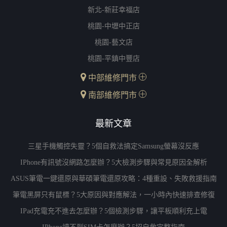
新北-新莊幸福店
桃園-中壢中正店
桃園-藝文店
桃園-平鎮中豐店
中部維修門市
南部維修門市
最新文章
三星手機觸控失靈？5個自救法搞定Samsung螢幕沒反應
IPhone有訊號沒網路怎麼辦？5大檢測步驟與常見原因全解析
ASUS筆電一鍵還原與華碩筆電還原攻略：4種重設、失敗救援指南
筆電黑屏只有鼠標？5大原因與對應解法，一小時內快速排查修復
IPad充電充不進去怎麼辦？5個檢測步驟，讓平板順利充上電